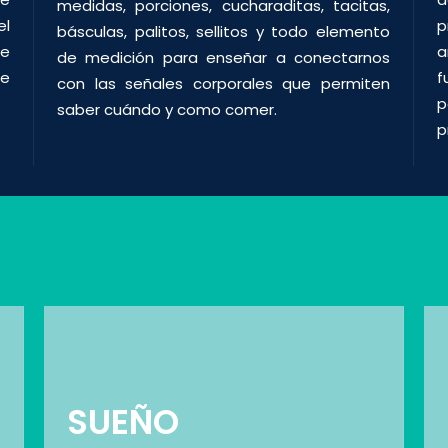
medidas, porciones, cucharaditas, tacitas,
el
p
básculas, palitos, sellitos y todo elemento
de
a
de medición para enseñar a conectarnos
de
f
con las señales corporales que permiten
p
saber cuándo y como comer.
p
SUEÑO