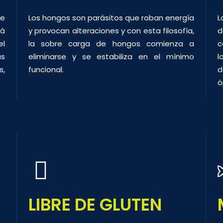
te
Los hongos son parásitos que roban energía
L
tá
y provocan alteraciones y con esta filosofía,
d
el
la sobre carga de hongos comienza a
c
as
eliminarse y se estabiliza en el mínimo
l
,
funcional.
d
ó
LIBRE DE GLUTEN