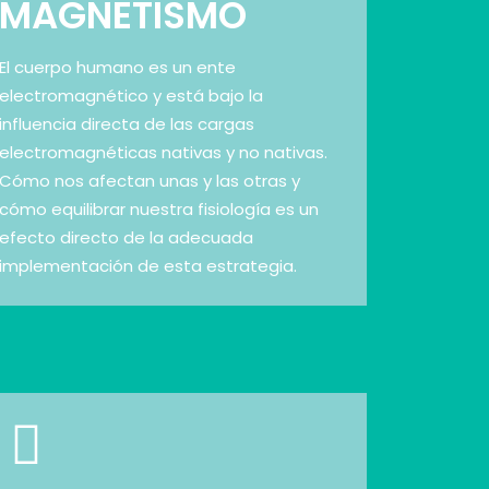
MAGNETISMO
El cuerpo humano es un ente
electromagnético y está bajo la
influencia directa de las cargas
electromagnéticas nativas y no nativas.
Cómo nos afectan unas y las otras y
cómo equilibrar nuestra fisiología es un
efecto directo de la adecuada
implementación de esta estrategia.