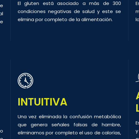
El gluten está asociado a más de 300
E
de
condiciones negativas de salud y este se
m
al
elimina por completo de la alimentación.
l
se
INTUITIVA
Una vez eliminada la confusión metabólica
E
que genera señales falsas de hambre,
 o
y
eliminamos por completo el uso de calorías,
re
a